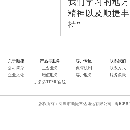
我们学习的地方
精神以及顺捷丰
持”
关于顺捷
产品与服务
客户专区
联系我们
公司简介
主要业务
保障机制
联系方式
企业文化
增值服务
客户服务
服务条款
拼多多TEMU自送
版权所有：深圳市顺捷丰达速运有限公司 |
粤ICP备1