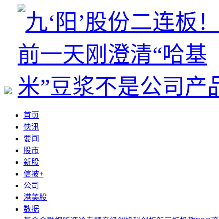
首页
快讯
要闻
股市
新股
信披+
公司
港美股
数据