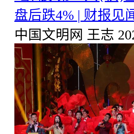
盘后跌4% | 财报见
中国文明网
王志
20