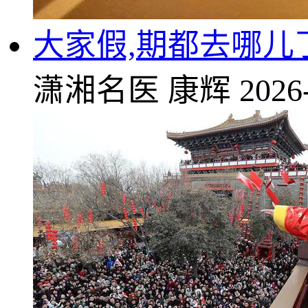
大家假,期都去哪儿
潇湘名医
康辉
2026