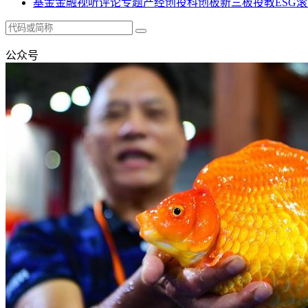
基金
金融
视听
评论
专题
产经
创投
科创板
新三板
投教
ESG
滚
公众号